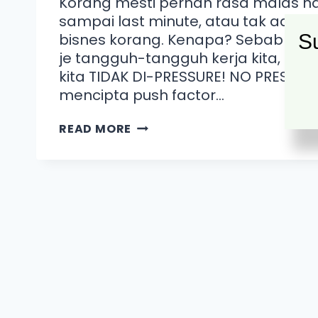
Korang mesti pernah rasa malas na
sampai last minute, atau tak ada m
bisnes korang. Kenapa? Sebab kita t
Su
je tangguh-tangguh kerja kita, la
kita TIDAK DI-PRESSURE! NO PRESSURE
mencipta push factor…
READ MORE