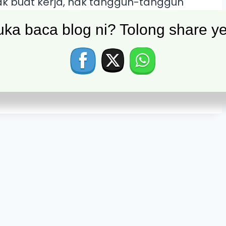
k buat kerja, nak tangguh-tangguh
otivasi langsung nak capai target
ak ada pressure! Betul tak? Kita selalu
ka baca blog ni? Tolong share ye
mbat-lambatkan kejayaan kita, sebab
, NO FEAR! Bila ada pressure, ianya