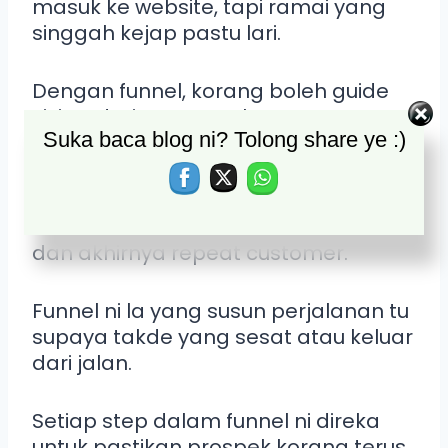
masuk ke website, tapi ramai yang
singgah kejap pastu lari.
Dengan funnel, korang boleh guide
visitor dari satu step ke step
Suka baca blog ni? Tolong share ye :)
seterusnya sampai dorang betul-
betul jadi customer.
Dari lead, jadi prospect, jadi pembeli,
dan akhirnya repeat customer.
Funnel ni la yang susun perjalanan tu
supaya takde yang sesat atau keluar
dari jalan.
Setiap step dalam funnel ni direka
untuk pastikan prospek korang terus