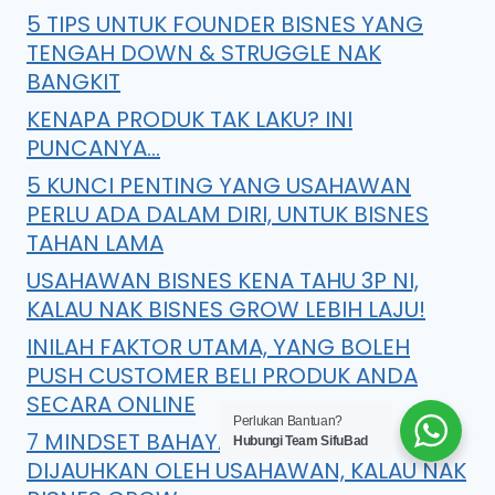
5 TIPS UNTUK FOUNDER BISNES YANG
TENGAH DOWN & STRUGGLE NAK
BANGKIT
KENAPA PRODUK TAK LAKU? INI
PUNCANYA…
5 KUNCI PENTING YANG USAHAWAN
PERLU ADA DALAM DIRI, UNTUK BISNES
TAHAN LAMA
USAHAWAN BISNES KENA TAHU 3P NI,
KALAU NAK BISNES GROW LEBIH LAJU!
INILAH FAKTOR UTAMA, YANG BOLEH
PUSH CUSTOMER BELI PRODUK ANDA
SECARA ONLINE
Perlukan Bantuan?
7 MINDSET BAHAYA YANG PERLU
Hubungi Team SifuBad
DIJAUHKAN OLEH USAHAWAN, KALAU NAK