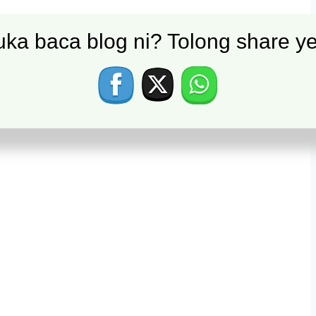
i sangkut?
ka baca blog ni? Tolong share ye
i situasi ni?
founder selalu hadapi bila bisnes