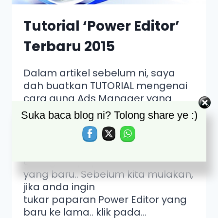
Tutorial ‘Power Editor’
Terbaru 2015
Dalam artikel sebelum ni, saya
dah buatkan TUTORIAL mengenai
cara guna Ads Manager yang
BARU.. jika belum baca lagi, anda
Suka baca blog ni? Tolong share ye :)
boleh baca di sini.. Tutorial Ads
Manager Terbaru 2015 Dalam
artikel ini, saya nak tunjukkan pula
cara guna paparan Power Editor
yang baru.. Sebelum kita mulakan,
jika anda ingin
tukar paparan Power Editor yang
baru ke lama.. klik pada…