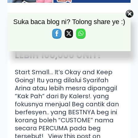
MULA PRODUCE 6 UNIT
Suka baca blog ni? Tolong share ye :)
DARI RUMAH, KINI BEG
BY KALERS TERJUAL
LEBIH 100,000 UNIT!
Start Small… It’s Okay and Keep
Going! Itu yang dilalui Syarifah
Arina atau lebih mesra dipanggil
“Kak Pah” dari By Kalers!. yang
fokusnya menjual Beg cantik dan
berfesyen.. yang BESTNYA beg ini
korang boleh “CUSTOME” nama
secara PERCUMA pada beg
tersebut! View this post on