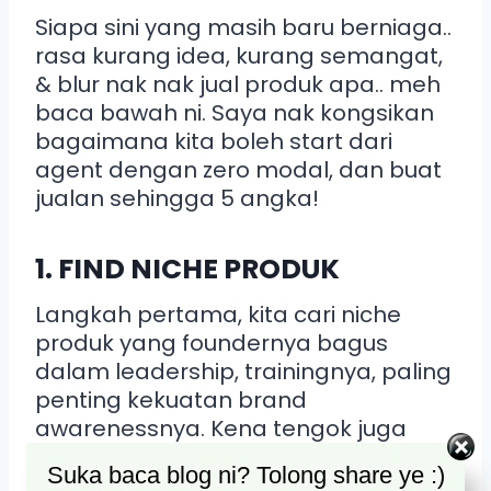
Siapa sini yang masih baru berniaga..
rasa kurang idea, kurang semangat,
& blur nak nak jual produk apa.. meh
baca bawah ni. Saya nak kongsikan
bagaimana kita boleh start dari
agent dengan zero modal, dan buat
jualan sehingga 5 angka!
1. FIND NICHE PRODUK
Langkah pertama, kita cari niche
produk yang foundernya bagus
dalam leadership, trainingnya, paling
penting kekuatan brand
awarenessnya. Kena tengok juga
produk tu, ada potensi dapat repeat
Suka baca blog ni? Tolong share ye :)
customer atau tak.
Survey produk