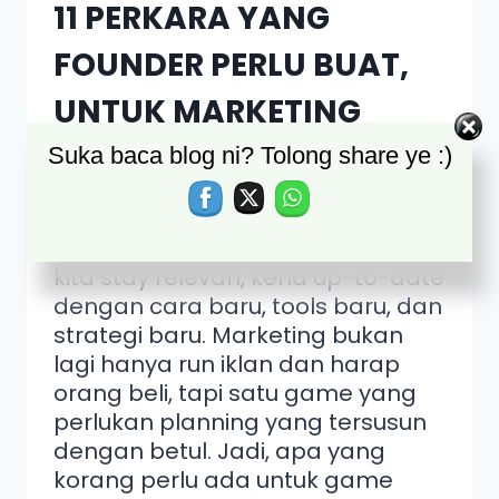
11 PERKARA YANG
FOUNDER PERLU BUAT,
UNTUK MARKETING
TAHUN 2025!
Suka baca blog ni? Tolong share ye :)
Marketing hari ini tak sama
macam dulu! Kalau nak bisnes
kita stay relevan, kena up-to-date
dengan cara baru, tools baru, dan
strategi baru. Marketing bukan
lagi hanya run iklan dan harap
orang beli, tapi satu game yang
perlukan planning yang tersusun
dengan betul. Jadi, apa yang
korang perlu ada untuk game