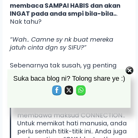
membaca SAMPAI HABIS dan akan
INGAT pada anda smpi bila-bila..
.
Nak tahu?
“Wah.. Camne sy nk buat mereka
jatuh cinta dgn sy SIFU?”
Sebenarnya tak susah, yg penting
ada “5 BLUETOOTH” ini, inshaAllah
Suka baca blog ni? Tolong share ye :)
mudah untuk anda PIKAT hati
mereka..
BLUETOOTH… Satu ungkapan yg
membawa maksud CONNECTION..
Untuk memikat hati manusia, anda
perlu sentuh titik-titik ini.. Anda juga