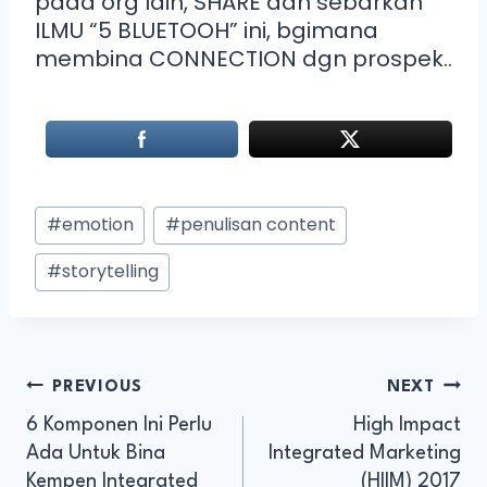
pada org lain, SHARE dan sebarkan
ILMU “5 BLUETOOH” ini, bgimana
membina CONNECTION dgn prospek..
#
emotion
#
penulisan content
#
storytelling
PREVIOUS
NEXT
6 Komponen Ini Perlu
High Impact
Ada Untuk Bina
Integrated Marketing
Kempen Integrated
(HIIM) 2017