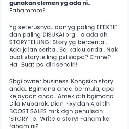
gunakan elemen yg ada ni
..
Fahammm?
Yg seterusnya.. dan yg paling EFEKTIF
dan paling DISUKAI org.. Ia adalah
STORYTELLING! Story yg bercerita..
Ada jalan cerita.. So, kalau anda.. Nak
buat storytelling psl siapa? Cmne?
Ha.. Buat psl diri sendiri!
Sbgi owner business..Kongsikn story
anda.. Bgimana anda bermula, apa
kejayaan anda.. Amek cth bgimana
Dila Mubarak, Dian Pixy dan Ajai tlh
BOOST SALES mrk dgn penulisan
‘STORY’ je.. Write a story! Faham ke
faham ni?