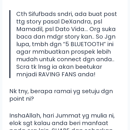
Cth Sifufbads sndri, ada buat post
ttg story pasal DeXandra, psl
Mamadil, psl Dato Vida… Org suka
baca dan mdgr story kan.. So Jgn
lupa, tmbh dgn “5 BLUETOOTH” ini
agar mmbuatkan prospek lebih
mudah untuk connect dgn anda..
Scra tk lnsg ia akan beetukar
mnjadi RAVING FANS anda!
Nk tny, berapa ramai yg setuju dgn
point ni?
InshaAllah, hari Jummat yg mulia ni,
elok sgt kalau anda beri manfaat