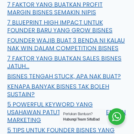
7 FAKTOR YANG BUATKAN PROFIT
MARGIN BISNES SEMAKIN NIPIS
7 BLUEPRINT HIGH IMPACT UNTUK
FOUNDER BARU YANG GROW BISNES
FOUNDER WAJIB BUAT 3 BENDA NI KALAU
NAK WIN DALAM COMPETITION BISNES
7 FAKTOR YANG BUATKAN SALES BISNES
JATUH…
BISNES TENGAH STUCK, APA NAK BUAT?
KENAPA BANYAK BISNES TAK BOLEH
SUSTAIN?
5 POWERFUL KEYWORD YANG
USAHAWAN PATUT GUNA DALAM KEMPEN
Perlukan Bantuan?
MARKETING
Hubungi Team SifuBad
5 TIPS UNTUK FOUNDER BISNES YANG