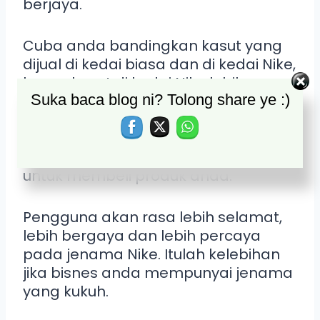
berjaya.
Cuba anda bandingkan kasut yang
dijual di kedai biasa dan di kedai Nike,
harga kasut di kedai Nike lebih
Suka baca blog ni? Tolong share ye :)
mahal…tapi kenapa ramai orang
lebih suka beli di kedai Nike. Ini kerana
dengan nama jenama sahaja,
pe
ngguna sanggup bayar lebih
untuk membeli produk anda.
Pengguna akan rasa lebih selamat,
lebih bergaya dan lebih percaya
pada jenama Nike. Itulah kelebihan
jika bisnes anda mempunyai jenama
yang kukuh.