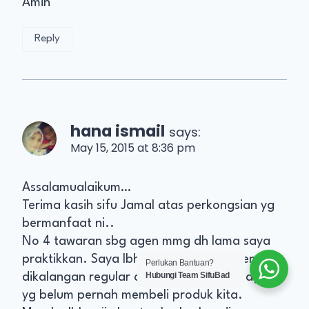
Amin
Reply
hana ismail
says:
May 15, 2015 at 8:36 pm
Assalamualaikum…
Terima kasih sifu Jamal atas perkongsian yg
bermanfaat ni..
No 4 tawaran sbg agen mmg dh lama saya
praktikkan. Saya lbh selesa jadikan agen
Perlukan Bantuan?
Hubungi Team SifuBad
dikalangan regular customer dr kita cr agen
yg belum pernah membeli produk kita.