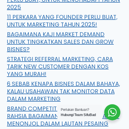
2025
11 PERKARA YANG FOUNDER PERLU BUAT,
UNTUK MARKETING TAHUN 2025!
BAGAIMANA KAJI MARKET DEMAND
UNTUK TINGKATKAN SALES DAN GROW
BISNES?
STRATEGI REFERRAL MARKETING, CARA
TARIK NEW CUSTOMER DENGAN KOS
YANG MURAH!
6 SEBAB KENAPA BISNES DALAM BAHAYA,
KALAU USAHAWAN TAK MONITOR DATA
DALAM MARKETING
BRAND COMPETITION TECHNIQUE:
Perlukan Bantuan?
RAHSIA BAGAIMANA JADI BRAND PALING
Hubungi Team SifuBad
MENONJOL DALAM LAUTAN PESAING