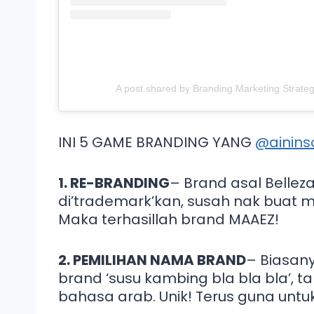
A post shared by Branding Marketing Strateg
INI 5 GAME BRANDING YANG
@ainins
1. RE-BRANDING
– Brand asal Bellez
di’trademark’kan, susah nak buat m
Maka terhasillah brand MAAEZ!
2. PEMILIHAN NAMA BRAND
– Biasany
brand ‘susu kambing bla bla bla’, t
bahasa arab. Unik! Terus guna unt