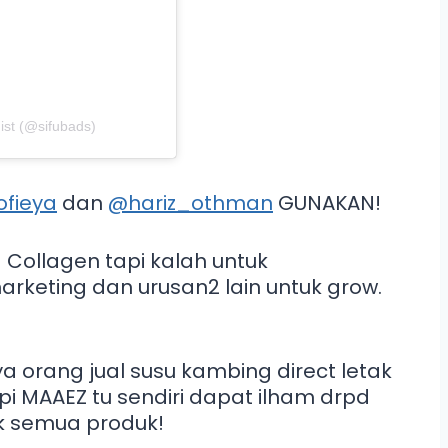
ist (@sifubads)
ofieya
dan
@hariz_othman
GUNAKAN!
a Collagen tapi kalah untuk
arketing dan urusan2 lain untuk grow.
a orang jual susu kambing direct letak
api MAAEZ tu sendiri dapat ilham drpd
uk semua produk!