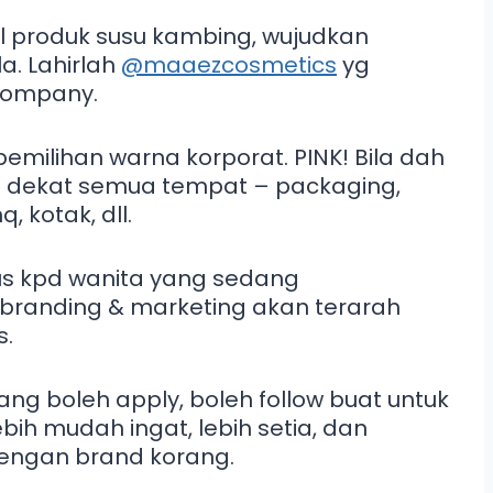
il produk susu kambing, wujudkan
a. Lahirlah
@maaezcosmetics
yg
company.
emilihan warna korporat. PINK! Bila dah
h dekat semua tempat – packaging,
, kotak, dll.
kus kpd wanita yang sedang
randing & marketing akan terarah
s.
ng boleh apply, boleh follow buat untuk
bih mudah ingat, lebih setia, dan
engan brand korang.