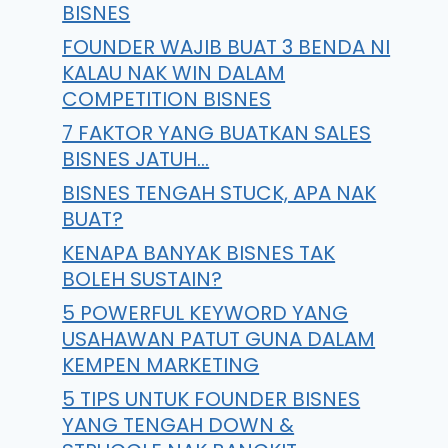
BISNES
FOUNDER WAJIB BUAT 3 BENDA NI
KALAU NAK WIN DALAM
COMPETITION BISNES
7 FAKTOR YANG BUATKAN SALES
BISNES JATUH…
BISNES TENGAH STUCK, APA NAK
BUAT?
KENAPA BANYAK BISNES TAK
BOLEH SUSTAIN?
5 POWERFUL KEYWORD YANG
USAHAWAN PATUT GUNA DALAM
KEMPEN MARKETING
5 TIPS UNTUK FOUNDER BISNES
Dulu, Wanita Ini Pernah
YANG TENGAH DOWN &
RM100k Oleh Supplier…