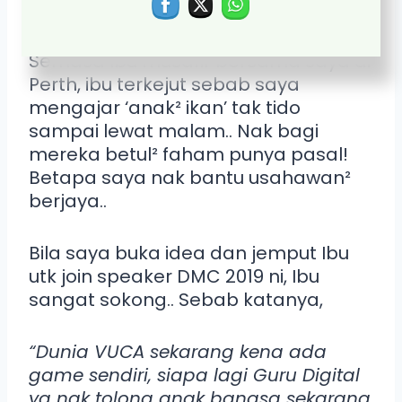
usahawan.
Semasa Ibu musafir bersama saya di
Perth, ibu terkejut sebab saya
mengajar ‘anak² ikan’ tak tido
sampai lewat malam.. Nak bagi
mereka betul² faham punya pasal!
Betapa saya nak bantu usahawan²
berjaya..
Bila saya buka idea dan jemput Ibu
utk join speaker DMC 2019 ni, Ibu
sangat sokong.. Sebab katanya,
“Dunia VUCA sekarang kena ada
game sendiri, siapa lagi Guru Digital
yg nak tolong anak bangsa sekarang