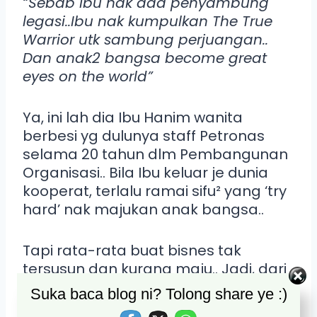
“Sebab ibu nak ada penyambung
legasi..Ibu nak kumpulkan The True
Warrior utk sambung perjuangan..
Dan anak2 bangsa become great
eyes on the world”
Ya, ini lah dia Ibu Hanim wanita
berbesi yg dulunya staff Petronas
selama 20 tahun dlm Pembangunan
Organisasi.. Bila Ibu keluar je dunia
kooperat, terlalu ramai sifu² yang ‘try
hard’ nak majukan anak bangsa..
Tapi rata-rata buat bisnes tak
tersusun dan kurang maju.. Jadi, dari
situ dengan kepakaran² yang Ibu
Suka baca blog ni? Tolong share ye :)
ada, Ibu nak bantu lebih ramai