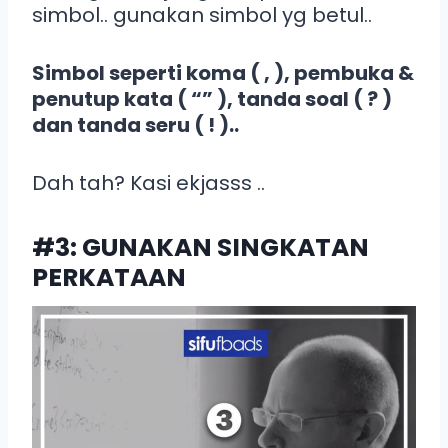
simbol.. gunakan simbol yg betul..
Simbol seperti koma ( , ), pembuka &
penutup kata ( “” ), tanda soal ( ? )
dan tanda seru ( ! )..
Dah tah? Kasi ekjasss ..
#3: GUNAKAN SINGKATAN
PERKATAAN