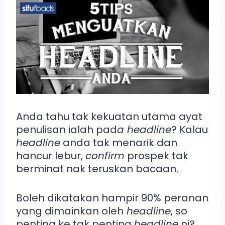
Anda tahu tak kekuatan utama ayat
penulisan ialah pad
a headline
? Kalau
headline
anda tak menarik dan
hancur lebur,
confirm
prospek tak
berminat nak teruskan bacaan.
Boleh dikatakan hampir 90% peranan
yang dimainkan oleh
headline
, so
penting ke tak penting
headline
ni?