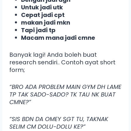
Untuk jadi utk
Cepat jadi cpt
makan jadi mkn
Tapi jadi tp
Macam mana jadi cmne
Banyak lagi! Anda boleh buat
research sendiri.. Contoh ayat short
form;
“BRO ADA PROBLEM MAIN GYM DH LAME
TP TAK SADO-SADO? TK TAU NK BUAT
CMNE?”
“SIS BDN DA OMEY SGT TU, TAKNAK
SELIM CM DOLU-DOLU KE?”