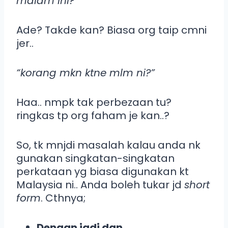
malam ini?”
Ade? Takde kan? Biasa org taip cmni
jer..
“korang mkn ktne mlm ni?”
Haa.. nmpk tak perbezaan tu?
ringkas tp org faham je kan..?
So, tk mnjdi masalah kalau anda nk
gunakan singkatan-singkatan
perkataan yg biasa digunakan kt
Malaysia ni.. Anda boleh tukar jd
short
form
. Cthnya;
Dengan jadi dgn