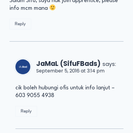
Salam Sifu, saya nak join apprentice, please
info mcm mana
Reply
JaMaL (SifuFBads)
says:
September 5, 2016 at 3:14 pm
cik boleh hubungi ofis untuk info lanjut –
603 9055 4938
Reply