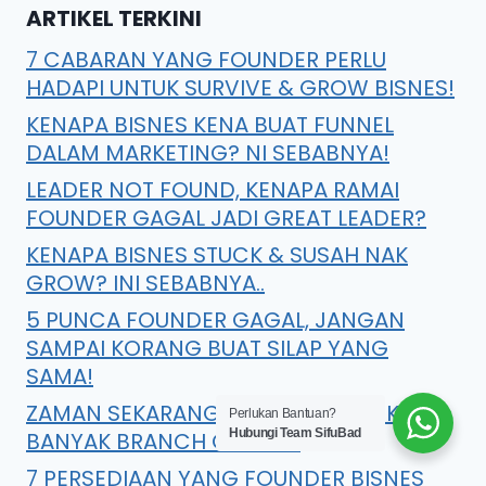
ARTIKEL TERKINI
7 CABARAN YANG FOUNDER PERLU
HADAPI UNTUK SURVIVE & GROW BISNES!
KENAPA BISNES KENA BUAT FUNNEL
DALAM MARKETING? NI SEBABNYA!
LEADER NOT FOUND, KENAPA RAMAI
FOUNDER GAGAL JADI GREAT LEADER?
KENAPA BISNES STUCK & SUSAH NAK
GROW? INI SEBABNYA..
5 PUNCA FOUNDER GAGAL, JANGAN
SAMPAI KORANG BUAT SILAP YANG
SAMA!
ZAMAN SEKARANG NI, PATUT KE BUKA
Perlukan Bantuan?
Hubungi Team SifuBad
BANYAK BRANCH OUTLET?
7 PERSEDIAAN YANG FOUNDER BISNES