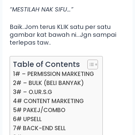
“MESTILAH NAK SIFU…”
Baik..Jom terus KLIK satu per satu
gambar kat bawah ni…Jgn sampai
terlepas taw..
Table of Contents
1# – PERMISSION MARKETING
2# – BULK (BELI BANYAK)
3# – O.UR.S.G
4# CONTENT MARKETING
5# PAKEJ/COMBO
6# UPSELL
7# BACK-END SELL