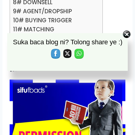
8# DOWNSELL
9# AGENT/DROPSHIP
10# BUYING TRIGGER
11# MATCHING
Suka baca blog ni? Tolong share ye :)
1# – PERMISSION
MARKETING