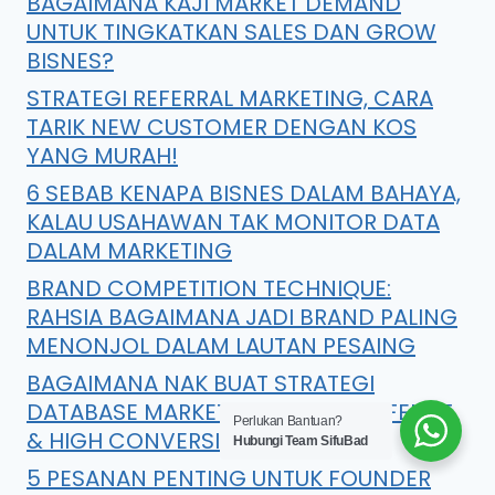
BAGAIMANA KAJI MARKET DEMAND
UNTUK TINGKATKAN SALES DAN GROW
BISNES?
STRATEGI REFERRAL MARKETING, CARA
TARIK NEW CUSTOMER DENGAN KOS
YANG MURAH!
6 SEBAB KENAPA BISNES DALAM BAHAYA,
KALAU USAHAWAN TAK MONITOR DATA
DALAM MARKETING
BRAND COMPETITION TECHNIQUE:
RAHSIA BAGAIMANA JADI BRAND PALING
MENONJOL DALAM LAUTAN PESAING
BAGAIMANA NAK BUAT STRATEGI
DATABASE MARKETING DENGAN EFEKTIF
Perlukan Bantuan?
& HIGH CONVERSION?
Hubungi Team SifuBad
5 PESANAN PENTING UNTUK FOUNDER