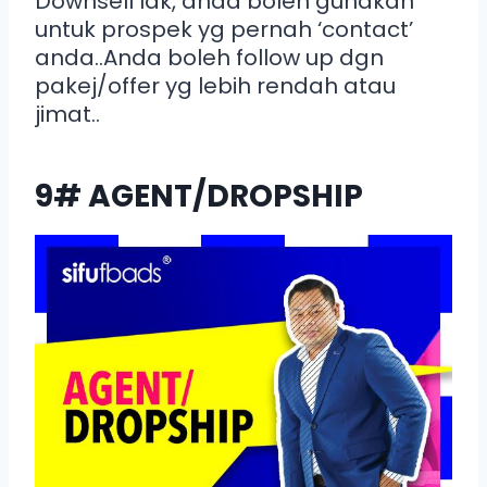
Downsell lak, anda boleh gunakan
untuk prospek yg pernah ‘contact’
anda..Anda boleh follow up dgn
pakej/offer yg lebih rendah atau
jimat..
9# AGENT/DROPSHIP