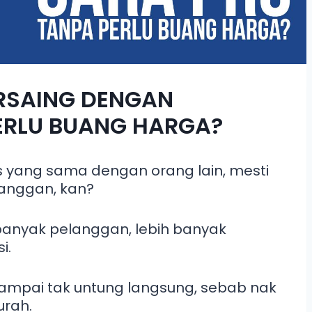
RSAING DENGAN
ERLU BUANG HARGA?
is yang sama dengan orang lain, mesti
langgan, kan?
banyak pelanggan, lebih banyak
i.
sampai tak untung langsung, sebab nak
urah.