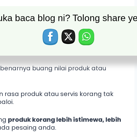
tuk bersaing?
ka baca blog ni? Tolong share ye
k naikkan jualan bisnes?
ebenarnya buang nilai produk atau
rasa produk atau servis korang tak
aloi.
ang
produk korang lebih istimewa, lebih
da pesaing anda.