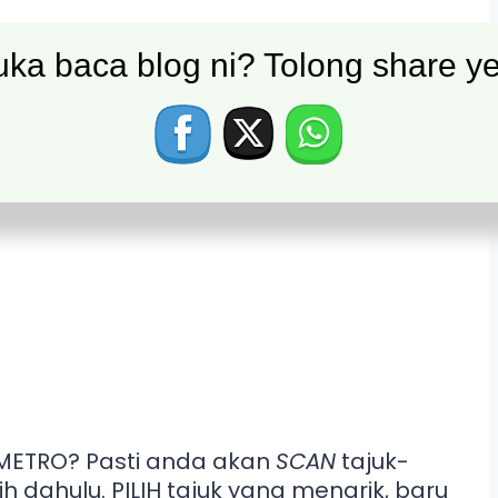
ka baca blog ni? Tolong share ye
t-ayat iklan apabila kita tertarik
 dengan sesuatu iklan disebabkan
METRO? Pasti anda akan
SCAN
tajuk-
h dahulu. PILIH tajuk yang menarik, baru