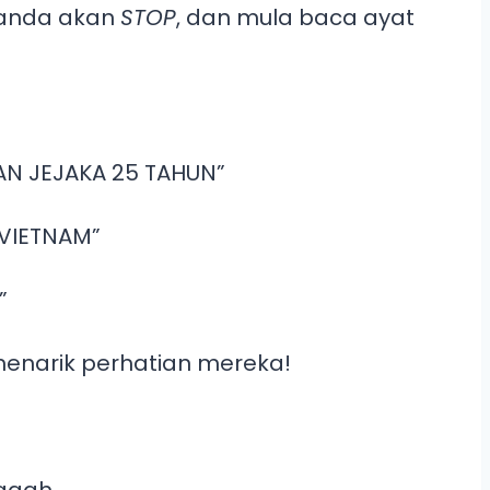
 anda akan
STOP
, dan mula baca ayat
AN JEJAKA 25 TAHUN”
 VIETNAM”
”
menarik perhatian mereka!
ggah..