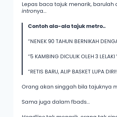
Lepas baca tajuk menarik, barulah
intro
nya…
Contoh ala-ala tajuk metro..
“NENEK 90 TAHUN BERNIKAH DENG
“5 KAMBING DICULIK OLEH 3 LELAKI
“RETIS BARU, ALIP BASKET LUPA DIRI!
Orang akan singgah bila tajuknya 
Sama juga dalam fbads…
Headline
tak menarik, orang tak sin