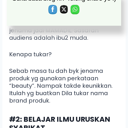
Pada peringkat awal semasa Dila
hasilkan produk sendiri, beliau
gunakan jenama Beauty Sara.
Setelah 2 tahun, barulah Dila tukar
jenama jadi MAMADIL. Sasaran
audiens adalah ibu2 muda.
Kenapa tukar?
Sebab masa tu dah byk jenama
produk yg gunakan perkataan
“beauty”. Nampak takde keunikkan.
Itulah yg buatkan Dila tukar nama
brand produk.
#2: BELAJAR ILMU URUSKAN
SYARIKAT