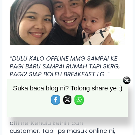
“DULU KALO OFFLINE MMG SAMPAI KE
PAGI BARU SAMPAI RUMAH TAPI SKRG,
PAGI2 SIAP BOLEH BREAKFAST LG..”
Suka baca blog ni? Tolong share ye :)
Kalo dlu abg dari Sarawak ni
terpaksa keluar pagi..Tgh malam
baru sampai rumah..Mcm tu la
keadaan dia time ‘main’
offline..Kehulu kehilir cari
customer..Tapi lps masuk online ni,