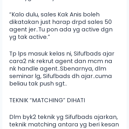
“Kalo dulu, sales Kak Anis boleh
dikatakan just harap drpd sales 50
agent jer..Tu pon ada yg active dgn
yg tak active.”
Tp lps masuk kelas ni, Sifufbads ajar
cara2 nk rekrut agent dan mcm na
nk handle agent..Sbenarnya, dlm
seminar lg, Sifufbads dh ajar..cuma
beliau tak push sgt..
TEKNIK “MATCHING” DIHATI
Dlm byk2 teknik yg Sifufbads ajarkan,
teknik matching antara yg beri kesan