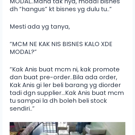
MODAL..Mana tak nya, modal bisnes
dh “hangus” kt bisnes yg dulu tu..”
Mesti ada yg tanya,
“MCM NE KAK NIS BISNES KALO XDE
MODAL?”
“Kak Anis buat mcm ni, kak promote
dan buat pre-order..Bila ada order,
Kak Anis gi ler beli barang yg diorder
tadi dgn supplier…Kak Anis buat mcm
tu sampai la dh boleh beli stock
sendiri..”