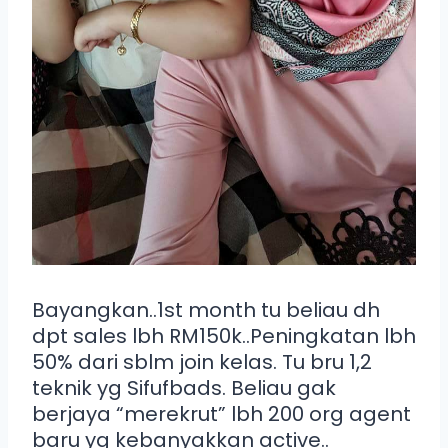
Bayangkan..1st month tu beliau dh
dpt sales lbh RM150k..Peningkatan lbh
50% dari sblm join kelas. Tu bru 1,2
teknik yg Sifufbads. Beliau gak
berjaya “merekrut” lbh 200 org agent
baru yg kebanyakkan active..