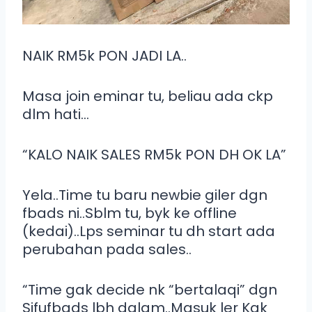
NAIK RM5k PON JADI LA..
Masa join eminar tu, beliau ada ckp
dlm hati…
“KALO NAIK SALES RM5k PON DH OK LA”
Yela..Time tu baru newbie giler dgn
fbads ni..Sblm tu, byk ke offline
(kedai)..Lps seminar tu dh start ada
perubahan pada sales..
“Time gak decide nk “bertalaqi” dgn
Sifufbads lbh dalam..Masuk ler Kak