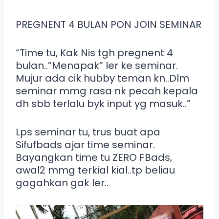
PREGNENT 4 BULAN PON JOIN SEMINAR
“Time tu, Kak Nis tgh pregnent 4
bulan..”Menapak” ler ke seminar.
Mujur ada cik hubby teman kn..Dlm
seminar mmg rasa nk pecah kepala
dh sbb terlalu byk input yg masuk..”
Lps seminar tu, trus buat apa
Sifufbads ajar time seminar.
Bayangkan time tu ZERO FBads,
awal2 mmg terkial kial..tp beliau
gagahkan gak ler..