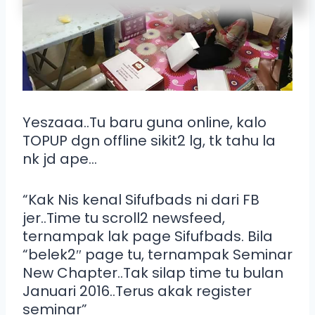
Yeszaaa..Tu baru guna online, kalo
TOPUP dgn offline sikit2 lg, tk tahu la
nk jd ape…
“Kak Nis kenal Sifufbads ni dari FB
jer..Time tu scroll2 newsfeed,
ternampak lak page Sifufbads. Bila
“belek2″ page tu, ternampak Seminar
New Chapter..Tak silap time tu bulan
Januari 2016..Terus akak register
seminar”