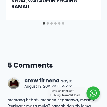
KEDAI, WALAUPUN PESAING
RAMAI!
5 Comments
crew firnena
says:
August 19, 2015 at 11:55 am
Perlukan Bantuan?
Hubungi Team SifuBad
memang hebat. menarik segalanya, meriah.
(teringat masa mula2 rancak dgn fb lama