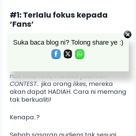
#1: Terlalu fokus kepada
‘Fans’
Kebanyakkan peniaga
Suka baca blog ni? Tolong share ye :)
Facebook terlalu fokuskan
pada KUANTITI likes dan HARGA iklan
untuk tarik fans.
Mereka tak
fokuskan pada KUALITI fans. Apabila
nak bina fans, mereka jalankan
CONTEST..
jika orang
likes
, mereka
akan dapat HADIAH. Cara ni memang
tak berkualiti!
Kenapa..?
Sebab sasaran audiens tak sesuai